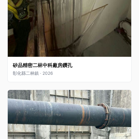
矽品精密二林中科廠房鑽孔
彰化縣二林鎮 · 2026