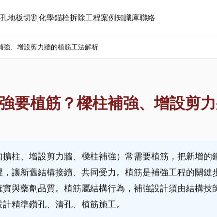
孔
地板切割
化學錨栓
拆除工程
案例
知識庫
聯絡
補強、增設剪力牆的植筋工法解析
強要植筋？樑柱補強、增設剪力
如擴柱、增設剪力牆、樑柱補強）常需要植筋，把新增的
裡，讓新舊結構接續、共同受力。植筋是補強工程的關鍵
確實與藥劑品質。植筋屬結構行為，補強設計須由結構技
設計精準鑽孔、清孔、植筋施工。