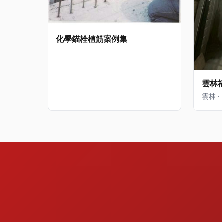
化學錨栓植筋案例集
雲林
雲林 · 