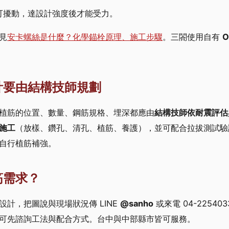
可擾動，達設計強度後才能受力。
見
安卡螺絲是什麼？化學錨栓原理、施工步驟
。三閤使用自有
計要由結構技師規劃
植筋的位置、數量、鋼筋規格、埋深都應由
結構技師依耐震評估
施工
（放樣、鑽孔、清孔、植筋、養護），並可配合拉拔測試驗
自行植筋補強。
筋需求？
計，把圖說與現場狀況傳 LINE
@sanho
或來電 04-2254
可先諮詢工法與配合方式。台中與中部縣市皆可服務。