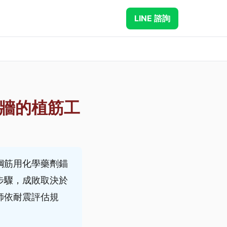
LINE 諮詢
牆的植筋工
鋼筋用化學藥劑錨
步驟，成敗取決於
師依耐震評估規