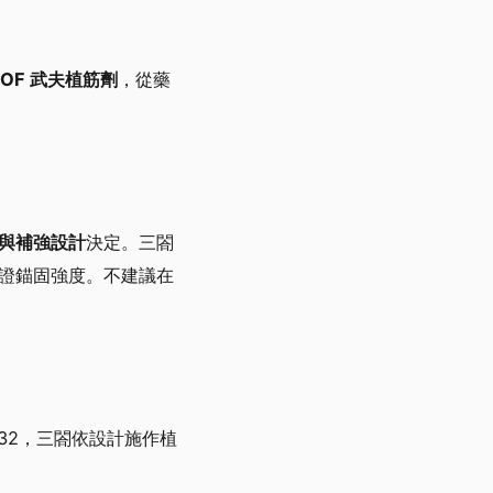
OOF 武夫植筋劑
，從藥
與補強設計
決定。三閤
證錨固強度。不建議在
0332，三閤依設計施作植