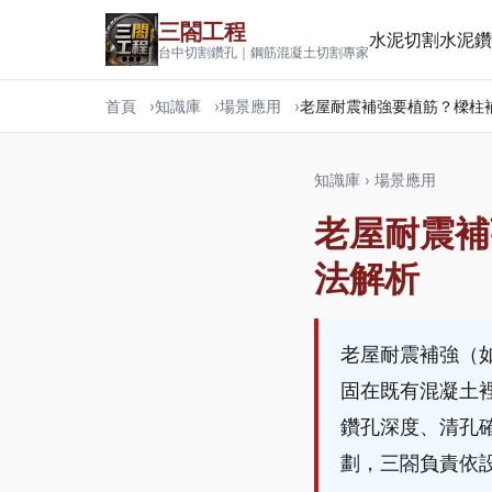
三閤工程
水泥切割
水泥鑽
台中切割鑽孔｜鋼筋混凝土切割專家
首頁
知識庫
場景應用
老屋耐震補強要植筋？樑柱
知識庫
›
場景應用
老屋耐震補
法解析
老屋耐震補強（
固在既有混凝土
鑽孔深度、清孔
劃，三閤負責依