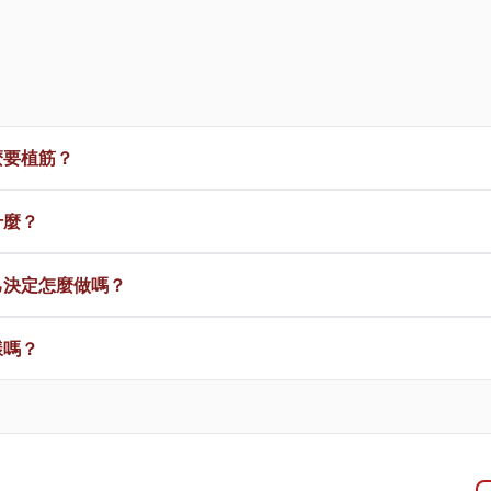
麼要植筋？
什麼？
己決定怎麼做嗎？
樣嗎？