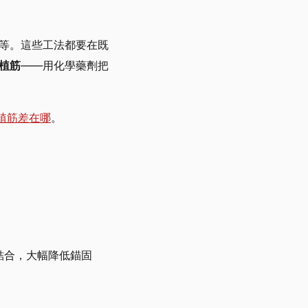
等。這些工法都要在既
植筋
——用化學藥劑把
植筋差在哪
。
結合，大幅降低錨固