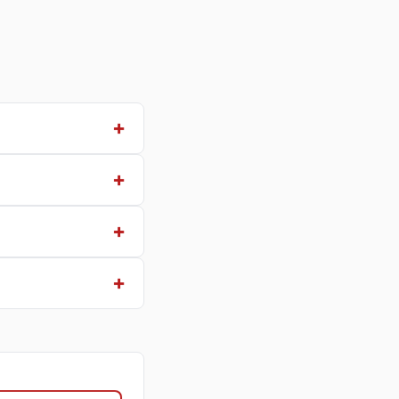
+
+
+
+