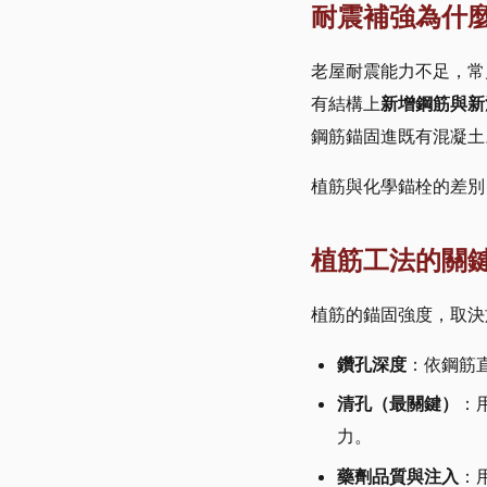
耐震補強為什
老屋耐震能力不足，常
有結構上
新增鋼筋與新
鋼筋錨固進既有混凝土
植筋與化學錨栓的差別
植筋工法的關
植筋的錨固強度，取決
鑽孔深度
：依鋼筋
清孔（最關鍵）
：
力。
藥劑品質與注入
：