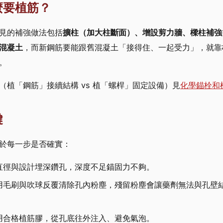
麼要植筋？
見的補強做法包括
擴柱（加大柱斷面）、增設剪力牆、樑柱補強
混凝土
，而新鋼筋要能跟舊混凝土「接得住、一起受力」，就靠
。
（植「鋼筋」接續結構 vs 植「螺桿」固定設備）見
化學錨栓和
鍵
於每一步是否確實：
直徑與設計埋深鑽孔，深度不足錨固力不夠。
用毛刷與吹球反覆清除孔內粉塵，殘留粉塵會讓藥劑無法與孔壁
用合格植筋膠，從孔底往外注入、避免氣泡。